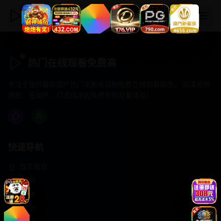
热门在线观看免费高
热门在线观看免费高
专注于提供最新国产热门电影电视剧免费在线观看服务， 高清流畅
播放，无插件，打造纯净的免费影视观看体验！
快速导航
首页推荐
精选剧情
热门动作
浪漫爱情